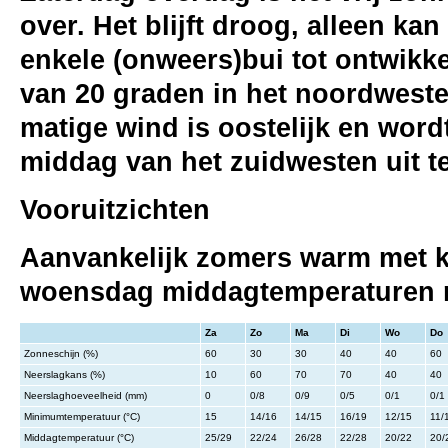
over. Het blijft droog, alleen k
enkele (onweers)bui tot ontwikk
van 20 graden in het noordweste
matige wind is oostelijk en word
middag van het zuidwesten uit t
Vooruitzichten
Aanvankelijk zomers warm met k
woensdag middagtemperaturen r
Za
Zo
Ma
Di
Wo
Do
Zonneschijn (%)
60
30
30
40
40
60
Neerslagkans (%)
10
60
70
70
40
40
Neerslaghoeveelheid (mm)
0
0/8
0/9
0/5
0/1
0/1
Minimumtemperatuur (°C)
15
14/16
14/15
16/19
12/15
11/
Middagtemperatuur (°C)
25/29
22/24
26/28
22/28
20/22
20/