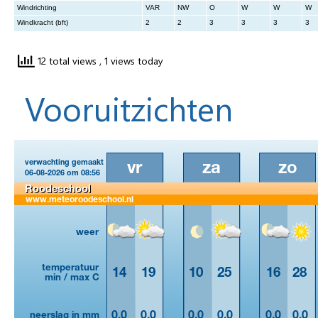
Windrichting
VAR
NW
O
W
W
W
Windkracht (bft)
2
2
3
3
3
3
12 total views
, 1 views today
Vooruitzichten