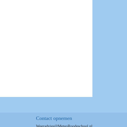
Contact opnemen
Weeradvies@MeteoRoodeschool.nl