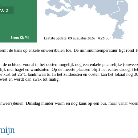
 neemt de kans op enkele onweersbuien toe. De minimumtemperatuur ligt rond 
n de ochtend vooral in het oosten mogelijk nog een enkele plaatselijke (onweer
ijk met hagel en windstoten. Op de meeste plaatsen blijft het echter droog. 
 kust tot 26°C landinwaarts. In het zuidoosten en oosten kan het lokaal nog 3
dwest en wordt dan zwak tot matig.
nweers)buien. Dinsdag minder warm en nog kans op een bui, maar vanaf woens
mijn