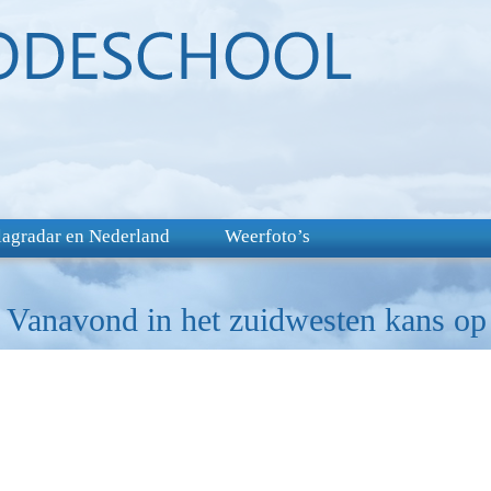
lagradar en Nederland
Weerfoto’s
 Vanavond in het zuidwesten kans op