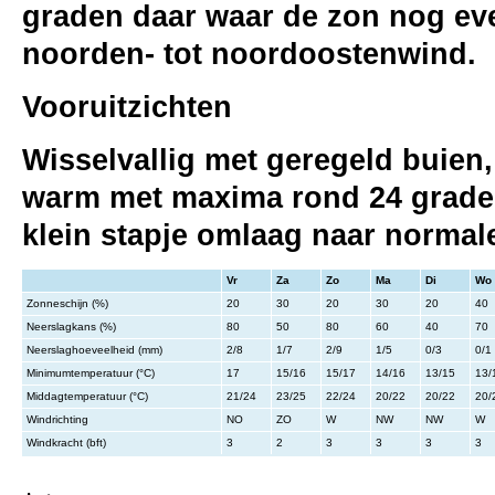
graden daar waar de zon nog eve
noorden- tot noordoostenwind.
Vooruitzichten
Wisselvallig met geregeld buien
warm met maxima rond 24 graden
klein stapje omlaag naar normal
Vr
Za
Zo
Ma
Di
Wo
Zonneschijn (%)
20
30
20
30
20
40
Neerslagkans (%)
80
50
80
60
40
70
Neerslaghoeveelheid (mm)
2/8
1/7
2/9
1/5
0/3
0/1
Minimumtemperatuur (°C)
17
15/16
15/17
14/16
13/15
13/
Middagtemperatuur (°C)
21/24
23/25
22/24
20/22
20/22
20/
Windrichting
NO
ZO
W
NW
NW
W
Windkracht (bft)
3
2
3
3
3
3