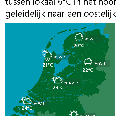
tussen lokaal 6°C in het noo
geleidelijk naar een oostelij