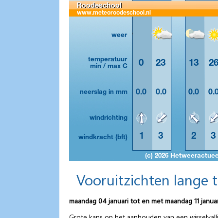
Vooruitzichten lange 
maandag 04 januari tot en met maandag 11 januar
Grote kans op het aanhouden van een wisselvallig