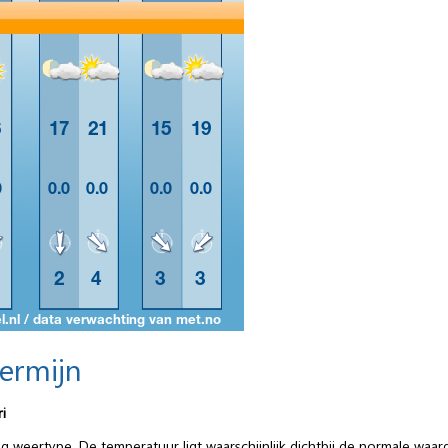
termijn
i
 weertype. De temperatuur ligt waarschijnlijk dichtbij de normale waard