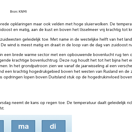
rede opklaringen maar ook velden met hoge sluierwolken. De temperat
doost en matig, aan de kust en boven het IJsselmeer vrij krachtig tot kr
idwesten geleidelijk toe. Met name in de westelijke helft van het land 
De wind is meest matig en draait in de loop van de dag van zuidoost na
 in een brede warme sector met een opbouwende bovenlucht rug ten o
nde krachtige bovenluchtrug. Deze rug houdt het tot het bijna het ei
en. In het grondpatroon zien we vanaf de jaarwisseling al een versch
rond een krachtig hogedrukgebied boven het westen van Rusland en de 
s opdringen lopen boven Duitsland stuk op de hogedrukinvloed boven
aarsdag neemt de kans op regen toe. De temperatuur daalt geleidelijk ri
ht.