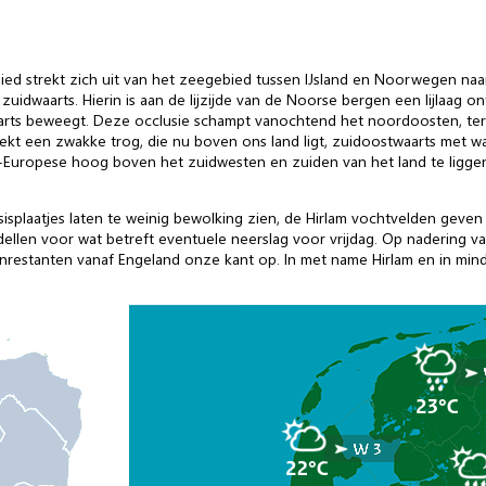
ed strekt zich uit van het zeegebied tussen IJsland en Noorwegen naar
uidwaarts. Hierin is aan de lijzijde van de Noorse bergen een lijlaag 
arts beweegt. Deze occlusie schampt vanochtend het noordoosten, te
trekt een zwakke trog, die nu boven ons land ligt, zuidoostwaarts met 
uropese hoog boven het zuidwesten en zuiden van het land te liggen.
sisplaatjes laten te weinig bewolking zien, de Hirlam vochtvelden geve
dellen voor wat betreft eventuele neerslag voor vrijdag. Op nadering v
enrestanten vanaf Engeland onze kant op. In met name Hirlam en in mind