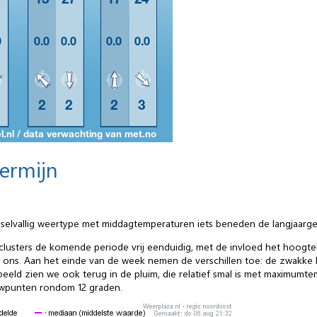
termijn
selvallig weertype met middagtemperaturen iets beneden de langjaarg
Pa-clusters de komende periode vrij eenduidig, met de invloed het hoo
 ons. Aan het einde van de week nemen de verschillen toe: de zwakke
beeld zien we ook terug in de pluim, die relatief smal is met maximumt
auwpunten rondom 12 graden.