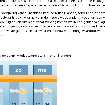
n uit dikker, maar de zon is ook af en toe te zien. Later in de middag k
het noorden en 22 graden in het zuiden. De wind blijft noordwestelijk e
 hoogterug vanaf Groenland naar de Britse Eilanden, terwijl een hoogte
 oostwaarts trekt, waarna we in de nieuwe week onder invloed van een 
e rug boven ons land, vanaf zondag komen we in een gebied van lagere 
ze omgeving ontstaat. Aan het einde van de week komt ons land dan o
en westelijke (tussen zuidwest en noordwest) richting, waardoor we on
ns.
ns op buien. Middagtemperaturen rond 18 graden