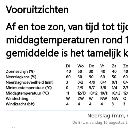
Vooruitzichten
Af en toe zon, van tijd tot t
middagtemperaturen rond 11
gemiddelde is het tamelijk k
Di
Wo
Do
Vr
Za
Z
Zonneschijn (%)
40
50
30
40
40
40
Neerslagkans (%)
60
60
90
60
50
60
Neerslaghoeveelheid (mm)
3
0/2
4/9
0/4
0/1
0/
Minimumtemperatuur (°C)
0
2/3
5/7
3/6
1/4
2/
Middagtemperatuur (°C)
11
12/13
10/12
10/11
10/12
12
Windrichting
W
ZW
W
NW
NW
O
Windkracht (bft)
4
4
4
4
3
3