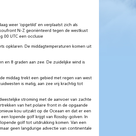
ag weer ‘opgetild’ en verplaatst zich als
 koufront N-Z georiënteerd tegen de westkust
ag 00 UTC een occlusie
iets opklaren. De middagtemperaturen komen uit
n en 8 graden aan zee. De zuidelijke wind is
n de middag trekt een gebied met regen van west
idwesten is matig, aan zee vrij krachtig tot
westelijke stroming met de aanvoer van zachte
ertrekken van het polaire front in de opgaande
opnieuw kou uitzakt op de Oceaan en dat er een
een lopende golf krijgt van Rossby-golven. In
de lopende golf tot uitdrukking komen. Van een
 maar geen langdurige advectie van continentale