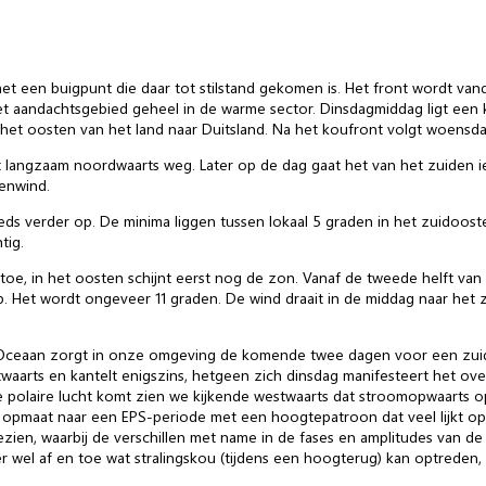
t een buigpunt die daar tot stilstand gekomen is. Het front wordt vanda
t aandachtsgebied geheel in de warme sector. Dinsdagmiddag ligt een
het oosten van het land naar Duitsland. Na het koufront volgt woensd
 langzaam noordwaarts weg. Later op de dag gaat het van het zuiden 
denwind.
eds verder op. De minima liggen tussen lokaal 5 graden in het zuidooste
tig.
toe, in het oosten schijnt eerst nog de zon. Vanaf de tweede helft va
p. Het wordt ongeveer 11 graden. De wind draait in de middag naar het zu
 Oceaan zorgt in onze omgeving de komende twee dagen voor een zuid
twaarts en kantelt enigszins, hetgeen zich dinsdag manifesteert het ov
de polaire lucht komt zien we kijkende westwaarts dat stroomopwaarts 
e opmaat naar een EPS-periode met een hoogtepatroon dat veel lijkt op 
s gezien, waarbij de verschillen met name in de fases en amplitudes van 
r wel af en toe wat stralingskou (tijdens een hoogterug) kan optreden,