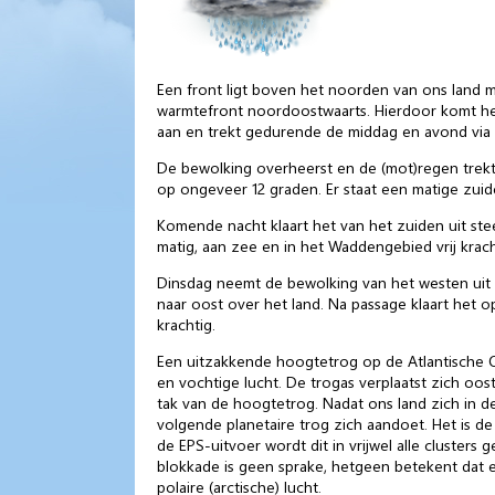
Een front ligt boven het noorden van ons land me
warmtefront noordoostwaarts. Hierdoor komt he
aan en trekt gedurende de middag en avond via 
De bewolking overheerst en de (mot)regen trekt
op ongeveer 12 graden. Er staat een matige zui
Komende nacht klaart het van het zuiden uit ste
matig, aan zee en in het Waddengebied vrij krach
Dinsdag neemt de bewolking van het westen uit 
naar oost over het land. Na passage klaart het o
krachtig.
Een uitzakkende hoogtetrog op de Atlantische
en vochtige lucht. De trogas verplaatst zich oos
tak van de hoogtetrog. Nadat ons land zich in 
volgende planetaire trog zich aandoet. Het is d
de EPS-uitvoer wordt dit in vrijwel alle cluster
blokkade is geen sprake, hetgeen betekent dat e
polaire (arctische) lucht.