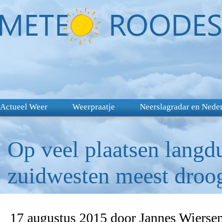
Actueel Weer
Weerpraatje
Neerslagradar en Nede
Op veel plaatsen langdur
zuidwesten meest droo
17 augustus 2015 door Jannes Wierse