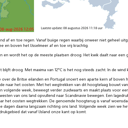
 af en toe regen. Vanaf buiige regen waarbij onweer niet geheel uitges
ee en boven het IJsselmeer af en toe vrij krachtig.
en en wordt het op de meeste plaatsen droog. Het kwik daalt naar een g
 blijft droog. Met maxima van 12°C is het nog steeds zacht. In de wind
ver de Britse eilanden en Portugal snoert een aparte kern af boven het
ode naar het oosten. Met het wegtrekken van dit hoogtelaag bouwt v
n volgende week, beweegt verder zuidwaarts en maakt plaats voor ee
westen van ons land opvullend naar Scandinavie bewegen. Een lagedrukg
naar het oosten wegtrekken. De genoemde hoogterug is vanaf woensdag
 dagen daarna langzaam richting ons land. Volgende week zien we he
rukgebied dat vanaf IJsland onze kant op komt.