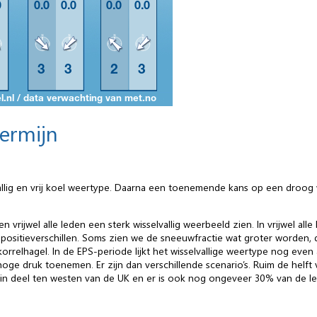
termijn
llig en vrij koel weertype. Daarna een toenemende kans op een droog
vrijwel alle leden een sterk wisselvallig weerbeeld zien. In vrijwel al
ositieverschillen. Soms zien we de sneeuwfractie wat groter worden, dit
rrelhagel. In de EPS-periode lijkt het wisselvallige weertype nog even
ge druk toenemen. Er zijn dan verschillende scenario’s. Ruim de helf
ein deel ten westen van de UK en er is ook nog ongeveer 30% van de l