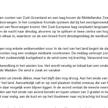
ten oosten van Zuid-Groenland en een laag boven de Middellandse Zee 
Noorwegen. In het complexe frontale systeem dat bij het eerstgenoemde
kust van Noorwegen koerst. Het Zuid-Europese laag verplaatst langzaam
de nacht naar dinsdag, alvorens op te splitsen in twee centra van h
p elkaar in, waardoor ze als een breed front dinsdagmiddag de westku
nog enkele wolkenvelden voor. In de rest van het land begint de dag 
rdoosten nog een ondiepe mistbank voorkomen. De middag verloopt zon
het zuidwestelijk kustgebied is de wind soms vrij krachtig. Vanavond ne
wolking in het westen toe. Het wordt nevelig en lokaal kan een ondie
de Wadden. De wind is zwak en variabel.
en uit steeds dikker, maar het blijft dan nog droog. Aan het einde va
het land. Aanvankelijk valt er op veel plaatsen (natte) sneeuw, die van 
n daar mogelijk even blijven liggen. In de avond verlaat de meeste neer
 aan het einde van avond bereikt en lopen uiteen van 3 graden in het
aar matig, aan de kust en op het IJsselmeer naar vrij krachtig tot kra