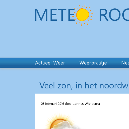
Actueel Weer
Weerpraatje
Nee
Veel zon, in het noord
28 februari 2016 door Jannes Wiersema