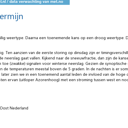
termijn
allig weertype. Daarna een toenemende kans op een droog weertype. D
. Ten aanzien van de eerste storing op dinsdag zijn er timingsverschille
e neerslag gaat vallen. Kijkend naar de sneeuwfractie, dan zijn de ka
n toe (zwakke) signalen voor winterse neerslag. Gezien de synoptisch
 de temperaturen meestal boven de 5 graden. In de nachten is er soms n
ar later zien we in een toenemend aantal leden de invloed van de hog
dwesten ervan (uitloper Azorenhoog) met een stroming tussen west en no