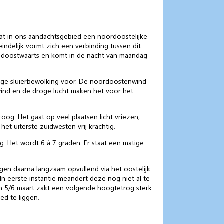
t in ons aandachtsgebied een noordoostelijke
indelijk vormt zich een verbinding tussen dit
idoostwaarts en komt in de nacht van maandag
hoge sluierbewolking voor. De noordoostenwind
 wind en de droge lucht maken het voor het
oog. Het gaat op veel plaatsen licht vriezen,
et uiterste zuidwesten vrij krachtig.
. Het wordt 6 à 7 graden. Er staat een matige
gen daarna langzaam opvullend via het oostelijk
 In eerste instantie meandert deze nog niet al te
an 5/6 maart zakt een volgende hoogtetrog sterk
d te liggen.