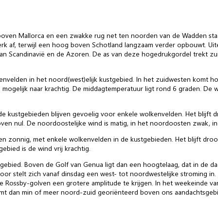
boven Mallorca en een zwakke rug net ten noorden van de Wadden staa
terk af, terwijl een hoog boven Schotland langzaam verder opbouwt. Uite
n Scandinavië en de Azoren. De as van deze hogedrukgordel trekt zu
kenvelden in het noord(west)elijk kustgebied. In het zuidwesten komt 
and mogelijk naar krachtig. De middagtemperatuur ligt rond 6 graden. De
e kustgebieden blijven gevoelig voor enkele wolkenvelden. Het blijft dr
ven nul. De noordoostelijke wind is matig, in het noordoosten zwak, in h
 zonnig, met enkele wolkenvelden in de kustgebieden. Het blijft droog
bied is de wind vrij krachtig.
gebied. Boven de Golf van Genua ligt dan een hoogtelaag, dat in de da
oor stelt zich vanaf dinsdag een west- tot noordwestelijke stroming in.
e Rossby-golven een grotere amplitude te krijgen. In het weekeinde v
omt dan min of meer noord-zuid georiënteerd boven ons aandachtsgebie