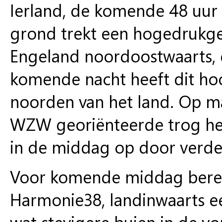
Ierland, de komende 48 uu
grond trekt een hogedrukgeb
Engeland noordoostwaarts, 
komende nacht heeft dit hoog
noorden van het land. Op 
WZW georiënteerde trog het 
in de middag op door verd
Voor komende middag berek
Harmonie38, landinwaarts ee
wat stevigere buien in de v