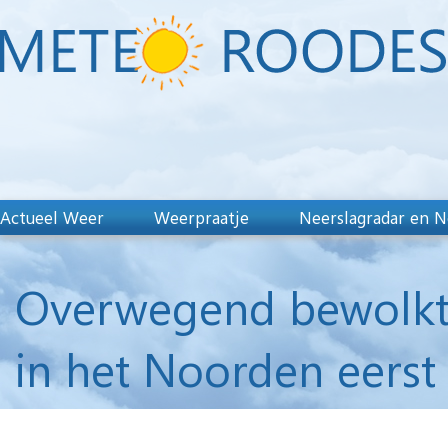
Actueel Weer
Weerpraatje
Neerslagradar en N
Overwegend bewolkt 
in het Noorden eerst 